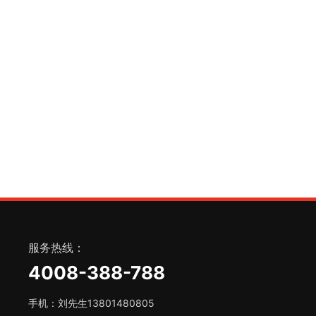
营业执照
全省机械行业创新型先进企业
绝
服务热线：
4008-388-788
手机：刘先生13801480805