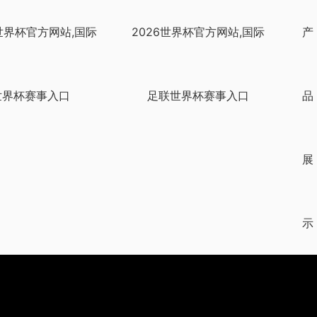
国际足联世界杯赛事入口
世界杯官方网站,国际
2026世界杯官方网站,国际
产
世界杯赛事入口
足联世界杯赛事入口
品
展
示