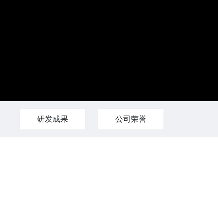
研发成果
公司荣誉